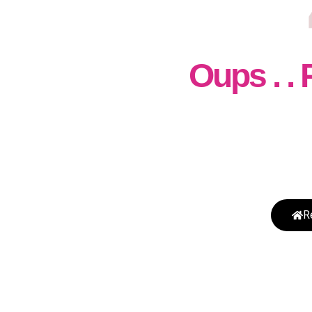
Oups . .
Nous sommes désol
sera disponible quan
R