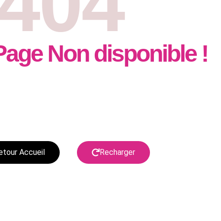
404
 Page Non disponible !
er cette page est actuellement en construction elle
d l’achat de notre livre sera en vente directement sur le
site . Merci de votre compréhension
etour Accueil
Recharger